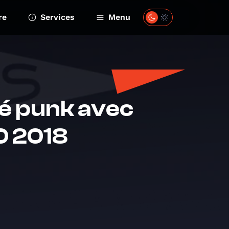
re
Services
Menu
pré punk avec
0 2018