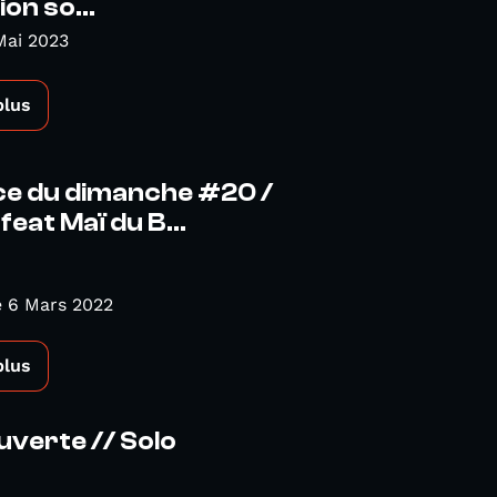
on so...
Mai 2023
plus
ce du dimanche #20 /
feat Maï du B...
 6 Mars 2022
plus
verte // Solo