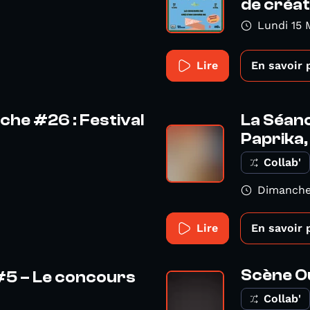
de créati
Lundi 15 
Lire
En savoir 
che #26 : Festival
La Séan
Paprika, 
Collab'
Dimanche
Lire
En savoir 
Scène Ou
 #5 – Le concours
Collab'