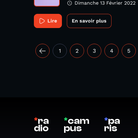
Dimanche 13 Février 2022
Lire
En savoir plus
1
2
3
4
5
*
ra
*
cam
*
pa
dio
pus
ris