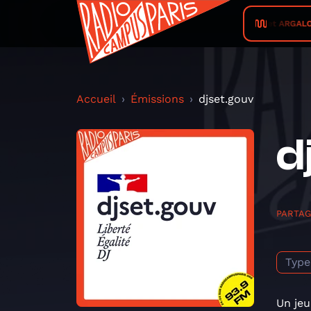
TedaAk et ARGALOUVE
Accueil
Émissions
djset.gouv
d
PARTA
Type
Un jeu