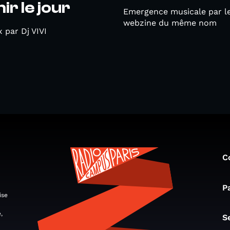
ir le jour
Emergence musicale par l
webzine du même nom
 par Dj VIVI
C
P
ise
,
S