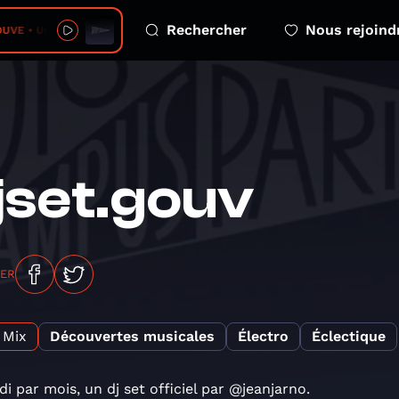
Rechercher
Nous rejoind
 • Un jour mon prince
jset.gouv
GER
Mix
Découvertes musicales
Électro
Éclectique
di par mois, un dj set officiel par @jeanjarno.