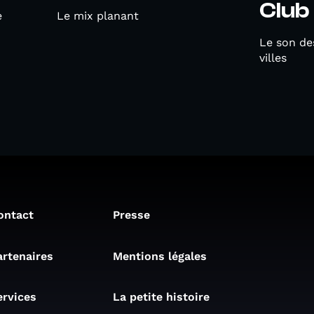
Club
e
Le mix planant
Le son des
villes
ontact
Presse
artenaires
Mentions légales
ervices
La petite histoire