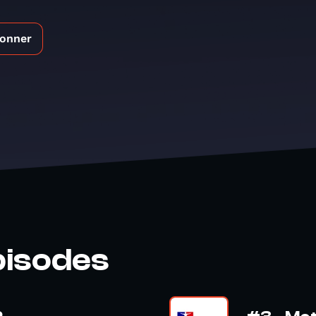
bonner
pisodes