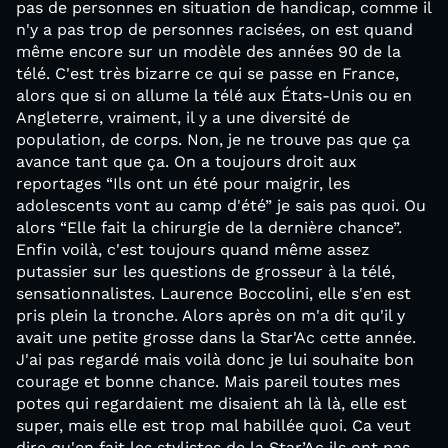
pas de personnes en situation de handicap, comme il
n'y a pas trop de personnes racisées, on est quand
même encore sur un modèle des années 90 de la
télé. C'est très bizarre ce qui se passe en France,
alors que si on allume la télé aux États-Unis ou en
Angleterre, vraiment, il y a une diversité de
population, de corps. Non, je ne trouve pas que ça
avance tant que ça. On a toujours droit aux
reportages “Ils ont un été pour maigrir, les
adolescents vont au camp d'été” je sais pas quoi. Ou
alors “Elle fait la chirurgie de la dernière chance”.
Enfin voilà, c'est toujours quand même assez
putassier sur les questions de grosseur à la télé,
sensationnalistes. Laurence Boccolini, elle s'en est
pris plein la tronche. Alors après on m'a dit qu'il y
avait une petite grosse dans la Star'Ac cette année.
J'ai pas regardé mais voilà donc je lui souhaite bon
courage et bonne chance. Mais pareil toutes mes
potes qui regardaient me disaient ah là là, elle est
super, mais elle est trop mal habillée quoi. Ca veut
dire qu'en fait les stylistes de la Star’Ac ils ont pas