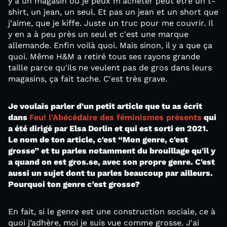
y a un magasin où je peux m'acheter peut être un t-
shirt, un jean, un seul. Et pas un jean et un short que
j'aime, que je kiffe. Juste un truc pour me couvrir. Il
y en a à peu près un seul et c'est une marque
allemande. Enfin voilà quoi. Mais sinon, il y a que ça
quoi. Même H&M a retiré tous ses rayons grande
taille parce qu'ils ne veulent pas de gros dans leurs
magasins, ça fait tache. C'est très grave.
Je voulais parler d'un petit article que tu as écrit
dans
Feu! l'Abécédaire des féminismes présents
qui
a été dirigé par Elsa Dorlin et qui est sorti en 2021.
Le nom de ton article, c'est “Mon genre, c'est
grosse” et tu parles notamment du brouillage qu'il y
a quand on est gros.se, avec son propre genre. C'est
aussi un sujet dont tu parles beaucoup par ailleurs.
Pourquoi ton genre c’est grosse?
En fait, si le genre est une construction sociale, ce à
quoi j’adhère, moi je suis vue comme grosse. J'ai