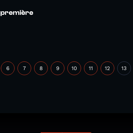
a première
6
7
8
9
10
11
12
13