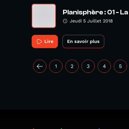
Planisphère : 01 - L
Jeudi 5 Juillet 2018
Lire
En savoir plus
1
2
3
4
5