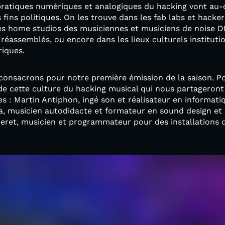
es pratiques numériques et analogiques du hacking vont a
 fins politiques. On les trouve dans les fab labs et hacke
 les home studios des musiciennes et musiciens de noise 
réassemblés, ou encore dans les lieux culturels instituti
riques.
 consacrons pour notre première émission de la saison. P
 de cette culture du hacking musical qui nous partageront
es : Martin Antiphon, ingé son et réalisateur en informati
 musicien autodidacte et formateur en sound design et c
ret, musicien et programmateur pour des installations d’a