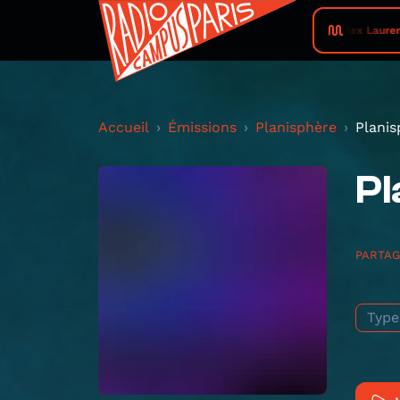
Rex Laurent
Accueil
Émissions
Planisphère
Planis
Pl
PARTA
Type