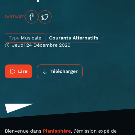
PARTAGER
Type
Musicale
Courants Alternatifs
Jeudi 24 Décembre 2020
Lire
Télécharger
Bienvenue dans
Planisphère
, l'émission expé de