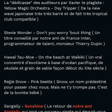
La "dédicasse" des auditeurs par Xavier le plagiste :
Yellow Magic Orchestra - Day Tripper ( De la new
wave japonaise très très barré et de fait très tropical
club compatible )
Stevie Wonder - Don't you worry 'bout thing ( Un
titre conseillé par notre ami de France Inter,
programmateur de talent, monsieur Thierry Dupin )
Hawaï Tau-Moe - On the beach at Waikiki ( Un vrai
concentré d'exotisme à base d'océan pacifique, de
ukulele et grain de sable façon début du XXe siècle )
Rejjie Snow - Pink beetle ( Snow, un nom prédestiné
pour passer chez nous. Mais ne t'y trompe pas. C'est
de la bombe bébé )
Sangally -
Sunshine
( Le retour de
notre ami
Sangally
qui sort un nouveau single qui devrait vous