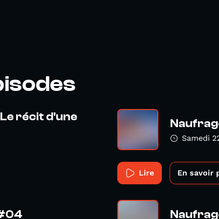
pisodes
 Le récit d'une
Naufrage
Samedi 22
Lire
En savoir 
 #04
Naufrage