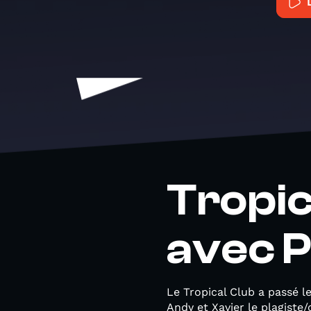
Tropica
avec P
Le Tropical Club a passé l
Andy et Xavier le plagiste/