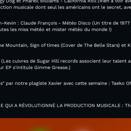
 Dog et Pharell Williams - California Roll (Rien à voir a
tion musicale dont seul les américains ont le secret, av
-Kevin : Claude François - Météo Disco (Un titre de 1977 a
tes les miss météo et mister météo du monde !)
the Mountain, Sign of times (Cover de The Belle Stars) et 
e (Les cuivres de Sugar Hill records associent leur talent 
Leur EP s'intitule Gimme Grease.)
s" par notre plagiste Xavier avec cette semaine : Taeko O
TRE QUI A RÉVOLUTIONNÉ LA PRODUCTION MUSICALE : The