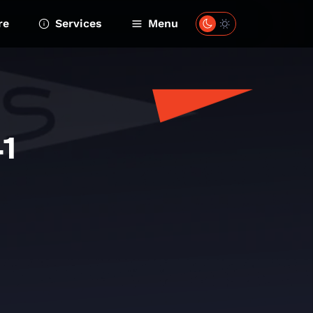
re
Services
Menu
1