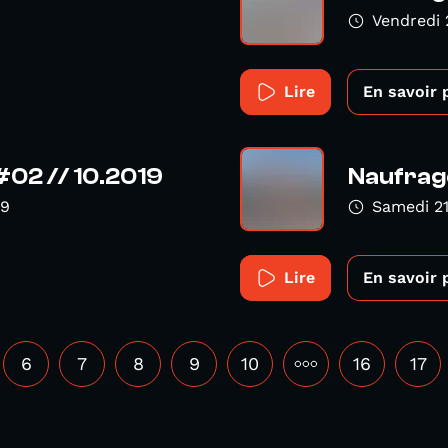
Vendredi
Lire
En savoir 
#02 // 10.2019
Naufrage
19
Samedi 2
Lire
En savoir 
6
7
8
9
10
•••
16
17