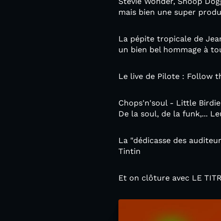
Stevie Wonder, Snoop Doggy
mais bien une super produc
La pépite tropicale de Jean
un bien bel hommage à tou
Le live de Pilote : Follow 
Chops'n'soul - Little Birdi
De la soul, de la funk,... 
La "dédicasse des auditeur
Tintin
Et on clôture avec LE TI