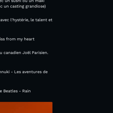
vec un sushi ou un maki
ec un casting grandiose)
vec l'hystérie, le talent et
Kiss from my heart
au canadien Joël Parisien.
hnuki - Les aventures de
 Beatles - Rain