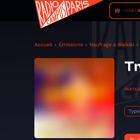
POLYSICS • Boy
Accueil
Émissions
Naufrage à Waikiki
Tr
PARTA
Type