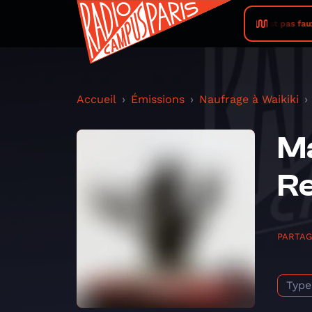
RADIO PHÉNIX • C'est pas faux 2026
Accueil
Émissions
Naufrage à Waikiki
Ma
R
PARTA
Type