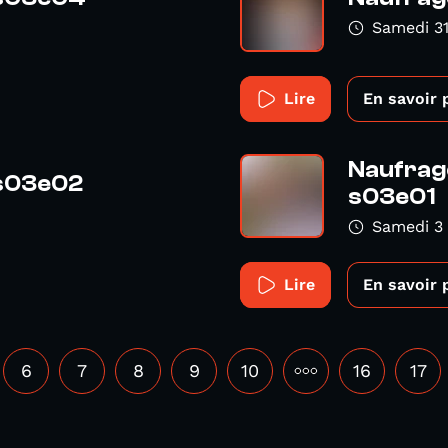
Samedi 31
Lire
En savoir 
Naufrage
 s03e02
s03e01
Samedi 3 
Lire
En savoir 
6
7
8
9
10
•••
16
17