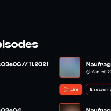
pisodes
s03e06 // 11.2021
Naufrag
Samedi 2
Lire
En savoir 
 s03e04
Naufrag