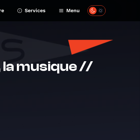
re
Services
Menu
 la musique //