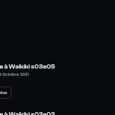
e à Waikiki s03e05
3 Octobre 2021
plus
e à Waikiki s03e03