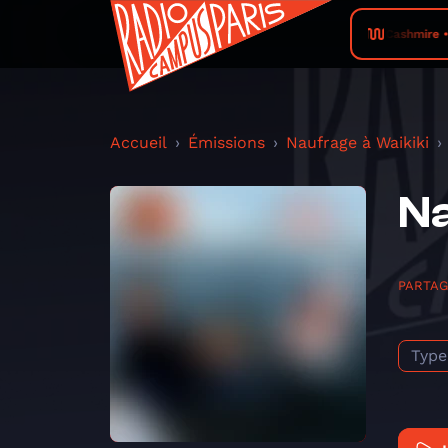
Cashmire • 
Accueil
Émissions
Naufrage à Waikiki
Na
PARTA
Type