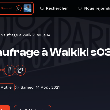
Rechercher
Nous rejoind
Samuel Eto'o
Naufrage à Waikiki s03e04
ufrage à Waikiki s
GER
Autre
Samedi 14 Août 2021