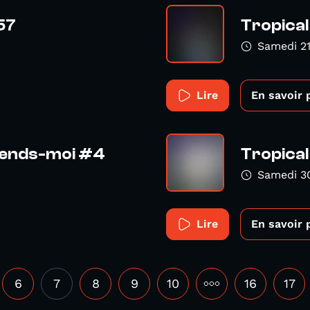
57
Tropica
Samedi 21
Lire
En savoir 
prends-moi #4
Tropical
Samedi 3
Lire
En savoir 
6
7
8
9
10
•••
16
17