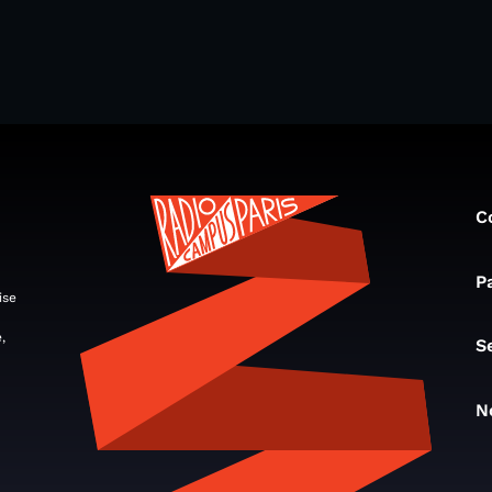
C
P
ise
,
S
N