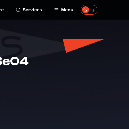
re
Services
Menu
03e04