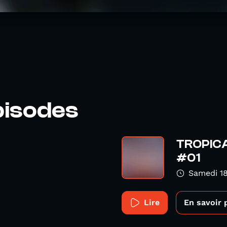
pisodes
TROPICA
#01
Samedi 1
Lire
En savoir 