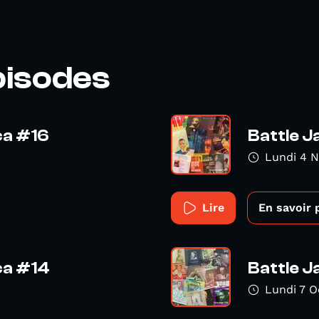
pisodes
ca #16
Battle J
Lundi 4 
Lire
En savoir 
ca #14
Battle J
Lundi 7 