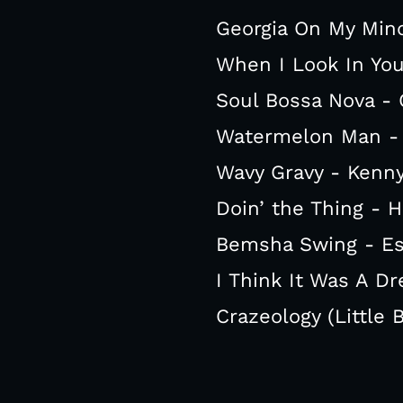
Georgia On My Mind
When I Look In Yo
Soul Bossa Nova - 
Watermelon Man - 
Wavy Gravy - Kenny
Doin’ the Thing - H
Bemsha Swing - Es
I Think It Was A D
Crazeology (Little