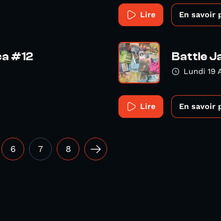
Lire
En savoir 
ca #12
Battle J
Lundi 19 
Lire
En savoir 
6
7
8