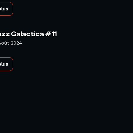
plus
azz Galactica #11
Août 2024
plus