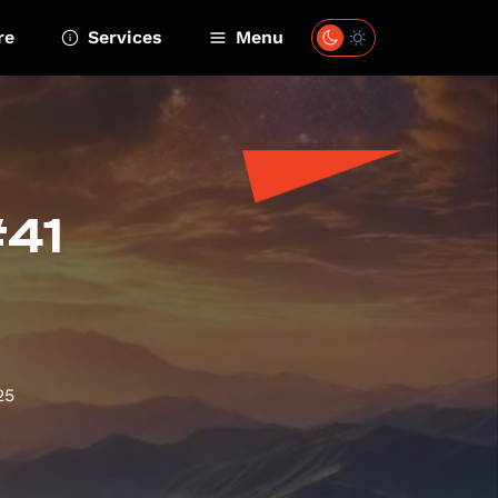
re
Services
Menu
#41
25