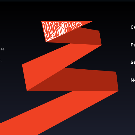
C
P
ise
,
S
N