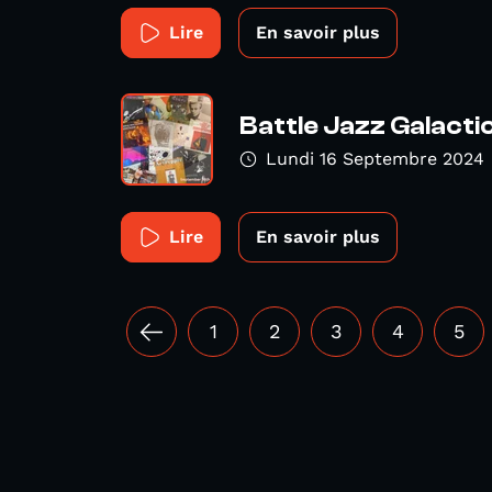
Lire
En savoir plus
Battle Jazz Galacti
Lundi 16 Septembre 2024
Lire
En savoir plus
1
2
3
4
5