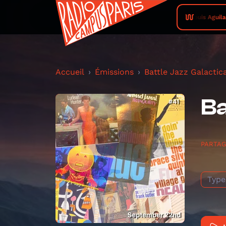
Louis Aguilar
Accueil
Émissions
Battle Jazz Galactic
Ba
PARTA
Type