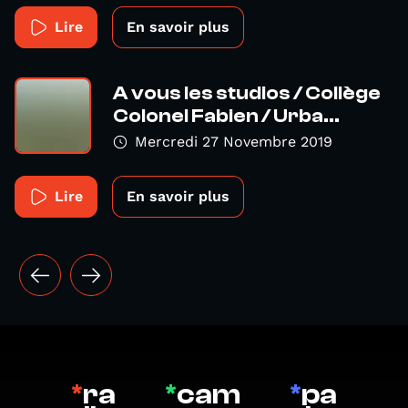
Lire
En savoir plus
A vous les studios / Collège
Colonel Fabien / Urba...
Mercredi 27 Novembre 2019
Lire
En savoir plus
*
ra
*
cam
*
pa