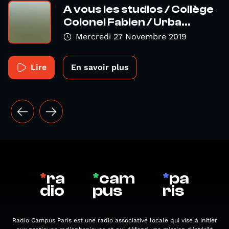
A vous les studios / Collège
Colonel Fabien / Urba...
Mercredi 27 Novembre 2019
Lire
En savoir plus
*
ra
*
cam
*
pa
dio
pus
ris
Radio Campus Paris est une radio associative locale qui vise à initier