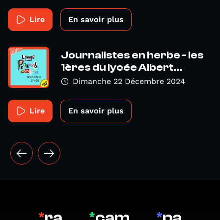
Lire
En savoir plus
Journalistes en herbe - les
1ères du lycée Albert...
Dimanche 22 Décembre 2024
Lire
En savoir plus
*
ra
*
cam
*
pa