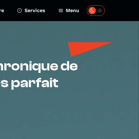
re
Services
Menu
Chronique de
ps parfait