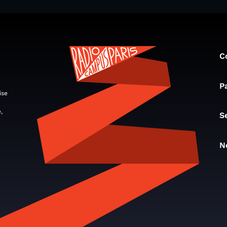
C
P
ise
,
S
N