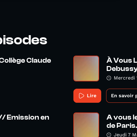
pisodes
 Collège Claude
À Vous L
Debuss
Mercredi
Lire
En savoir 
 // Emission en
A vous le
de Paris.
Jeudi 7 M