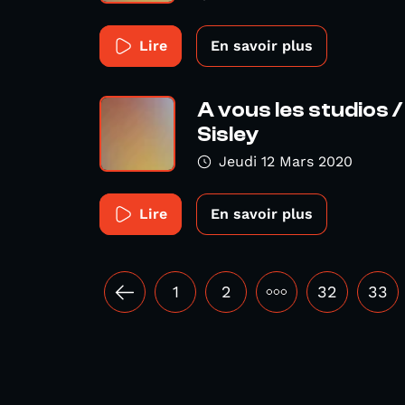
Lire
En savoir plus
A vous les studios /
Sisley
Jeudi 12 Mars 2020
Lire
En savoir plus
1
2
•••
32
33