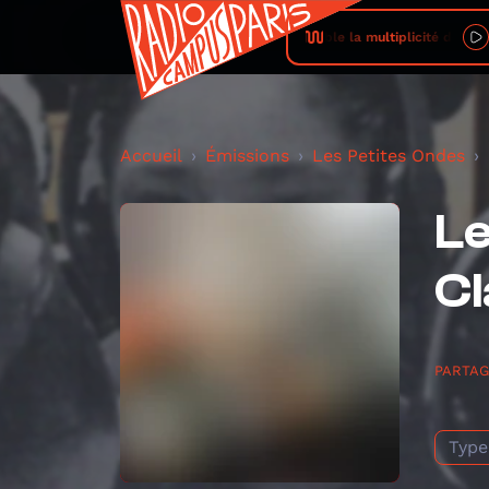
Rendre audible la multiplicité des mondes so
Accueil
Émissions
Les Petites Ondes
Le
Cl
PARTA
Type