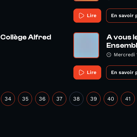
Lire
En savoir 
 Collège Alfred
A vous l
Ensemble
Mercredi 
Lire
En savoir 
34
35
36
37
38
39
40
41