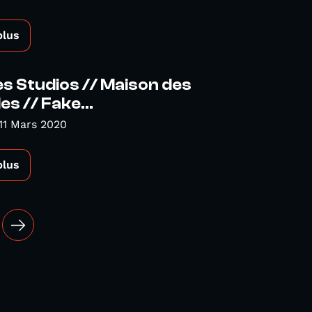
plus
es Studios // Maison des
s // Fake...
11 Mars 2020
plus