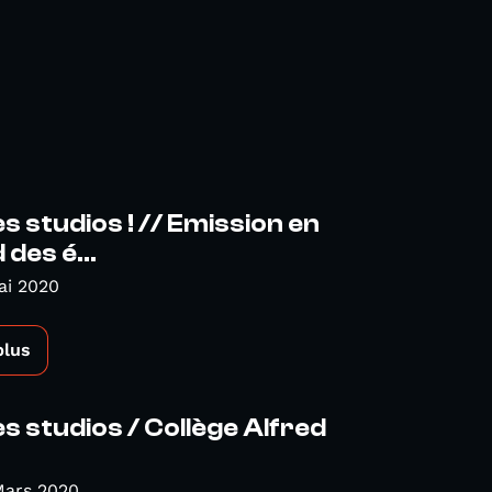
es studios ! // Emission en
des é...
ai 2020
plus
es studios / Collège Alfred
Mars 2020