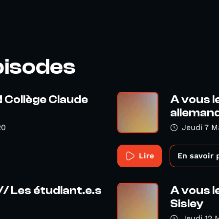
pisodes
! Collège Claude
A vous l
allemand 
20
Jeudi 7 M
Lire
En savoir 
// Les étudiant.e.s
A vous l
Sisley
Jeudi 12 