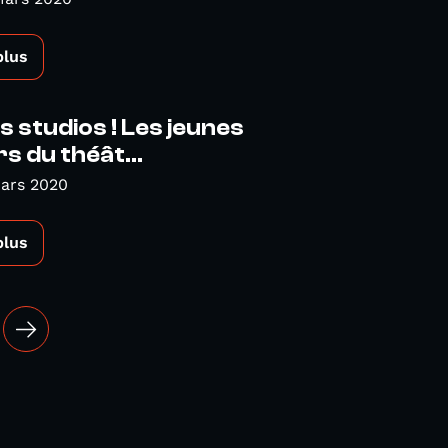
plus
s studios ! Les jeunes
s du théât...
Mars 2020
plus