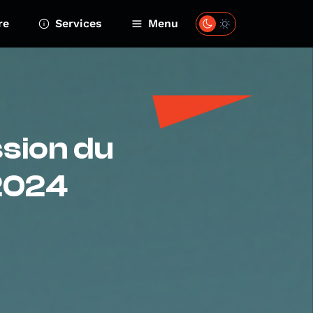
re
Services
Menu
ssion du
 2024