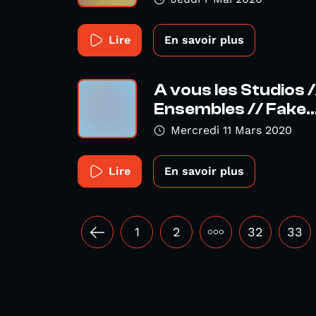
Lire
En savoir plus
A vous les Studios 
Ensembles // Fake..
Mercredi 11 Mars 2020
Lire
En savoir plus
1
2
•••
32
33