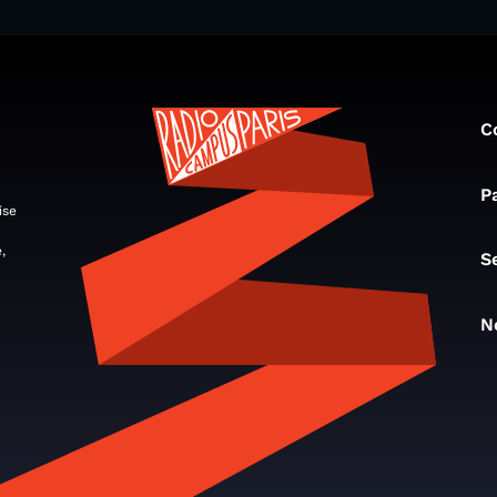
C
P
ise
,
S
N