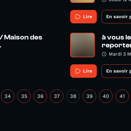
Lire
En savoir 
// Maison des
à vous le
.
reporter
Mardi 3 
Lire
En savoir 
34
35
36
37
38
39
40
41