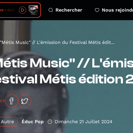
Rechercher
Nous rejoind
t • Coinstar
"Métis Music" // L'émission du Festival Métis édit...
étis Music" // L'émi
stival Métis édition
GER
Autre
Éduc Pop
Dimanche 21 Juillet 2024