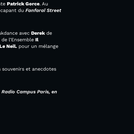
iste
Patrick Gorce
. Au
décapant du
Fanfaraï Street
reakdance avec
Derek
de
e de l’Ensemble
Il
Le Neil.
pour un mélange
s souvenirs et anecdotes
ar Radio Campus Paris, en