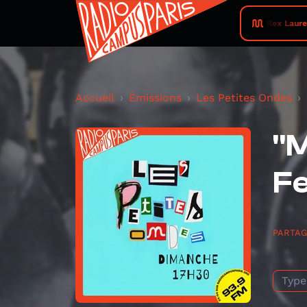
Rex Lauren
Accueil
Émissions
Les Petites Ondes
"M
Fe
PARTA
Type