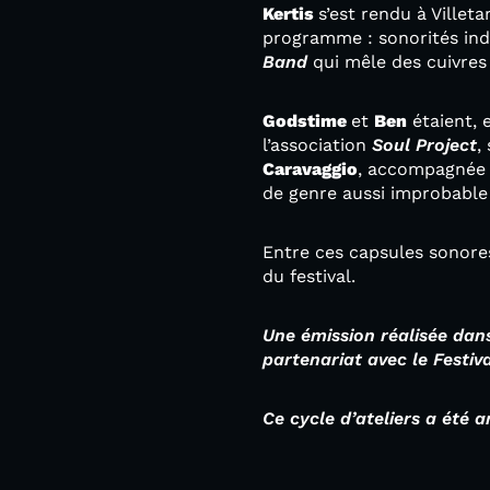
Kertis
s’est rendu à Villet
programme : sonorités ind
Band
qui mêle des cuivres 
Godstime
et
Ben
étaient, 
l’association
Soul Project
,
Caravaggio
, accompagnée 
de genre aussi improbable
Entre ces capsules sonores
du festival.
Une émission réalisée dans
partenariat avec le Festiv
Ce cycle d’ateliers a été 