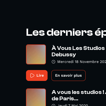
Les derniers é
À Vous Les Studios 
Debussy
Mercredi 18 Novembre 20
Lire
En savoir plus
A vous les studios ! 
de Paris...
Jeudi 7 Mai 2020