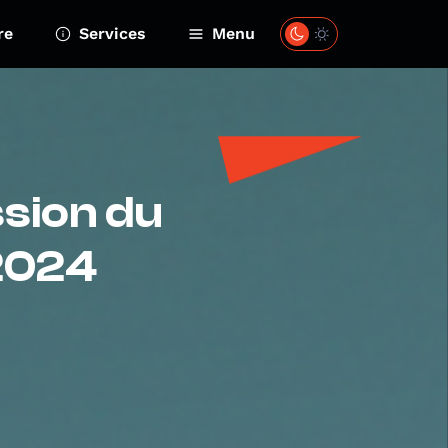
re
Services
Menu
ssion du
 2024