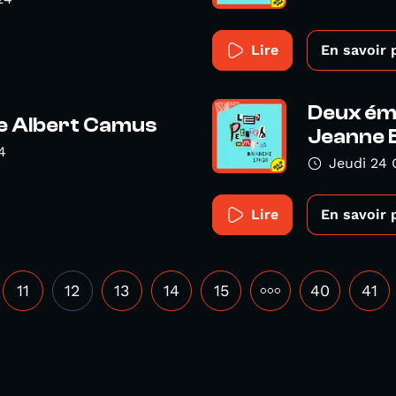
Lire
En savoir 
Deux émi
ée Albert Camus
Jeanne B
4
Jeudi 24
Lire
En savoir 
11
12
13
14
15
•••
40
41