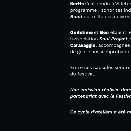
Kertis
s’est rendu à Villet
programme : sonorités ind
Band
qui mêle des cuivres 
Godstime
et
Ben
étaient, 
l’association
Soul Project
,
Caravaggio
, accompagnée 
de genre aussi improbable
Entre ces capsules sonores
du festival.
Une émission réalisée dans
partenariat avec le Festiv
Ce cycle d’ateliers a été 