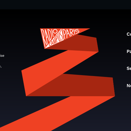
C
P
ise
,
S
N