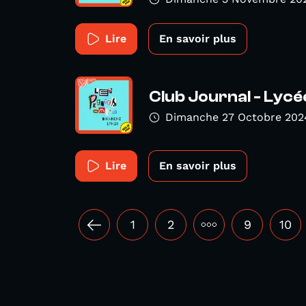
Lire
En savoir plus
Club Journal - Lyc
Dimanche 27 Octobre 202
Lire
En savoir plus
1
2
•••
9
10