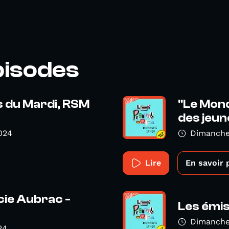
pisodes
s du Mardi, RSM
"Le Mond
des jeune
024
Dimanche
Lire
En savoir 
cie Aubrac -
Les émis
Dimanche
24