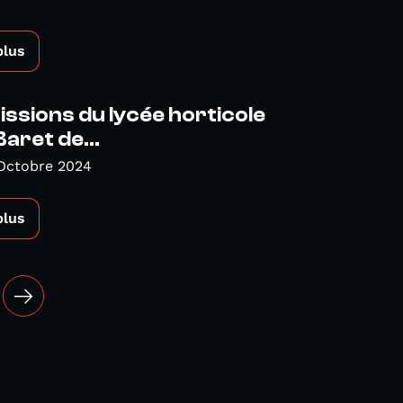
plus
ssions du lycée horticole
aret de...
 Octobre 2024
plus