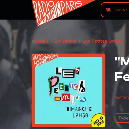
OSSIA • 
Accueil
Émissions
Les Petites Ondes
"M
Fe
PARTA
Type