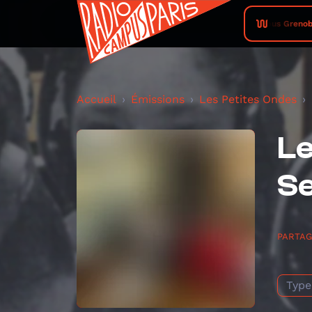
Radio Campus Grenoble • Coma c
Accueil
Émissions
Les Petites Ondes
Le
S
PARTA
Type