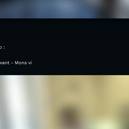
 :
want - Mons vi