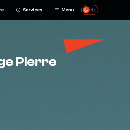
re
Services
Menu
ge Pierre