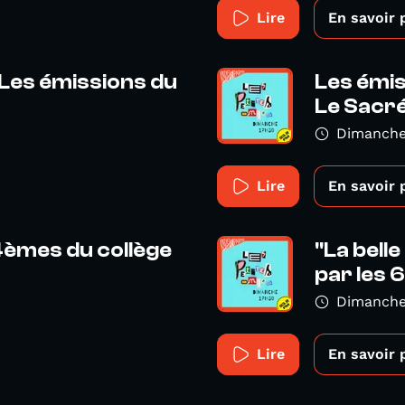
Lire
En savoir 
! Les émissions du
Les émis
Le Sacr
Dimanche 
Lire
En savoir 
4èmes du collège
"La belle
par les 6
Dimanche 
Lire
En savoir 