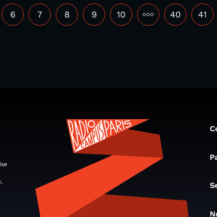
6
7
8
9
10
•••
40
41
C
P
ise
,
S
N