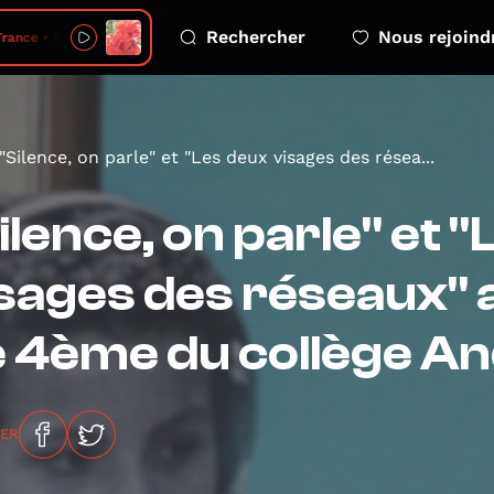
Rechercher
Nous rejoind
ance • Roses
"Silence, on parle" et "Les deux visages des résea...
ilence, on parle" et 
sages des réseaux" a
 4ème du collège A
GER