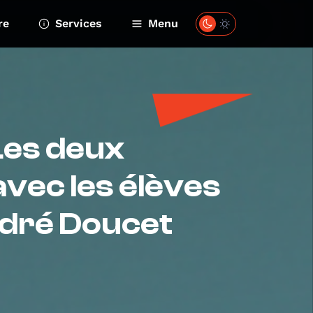
re
Services
Menu
"Les deux
vec les élèves
ndré Doucet