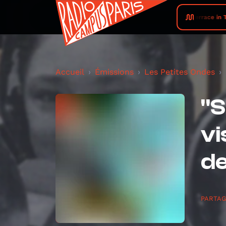
Terrace in Tr
Accueil
Émissions
Les Petites Ondes
"S
vi
de
PARTA