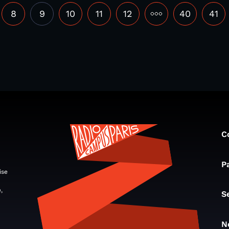
8
9
10
11
12
•••
40
41
C
P
ise
,
S
N