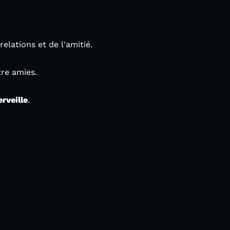
elations et de l'amitié.
re amies.
rveille
.