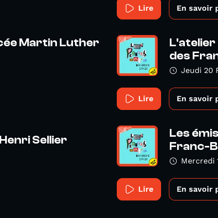
Lire
En savoir 
cée Martin Luther
L'atelie
des Fran
Jeudi 20 
Lire
En savoir 
Les émis
Henri Sellier
Franc-Bo
Mercredi 
Lire
En savoir 