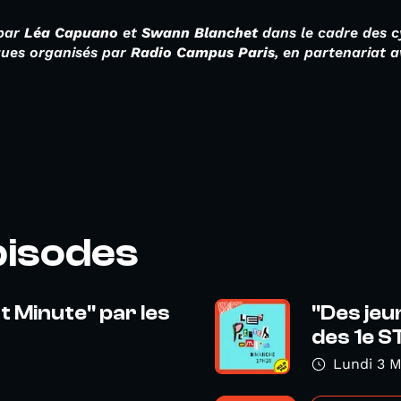
 par
Léa Capuano
et
Swann Blanchet
dans le cadre des cyc
ques organisés par
Radio Campus Paris
, en partenariat a
pisodes
t Minute" par les
"Des jeu
des 1e S
Lundi 3 M