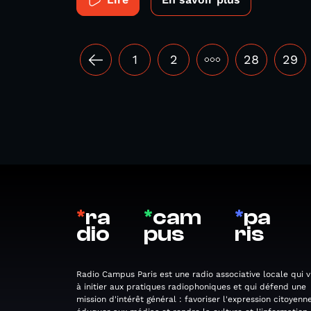
1
2
•••
28
29
*
ra
*
cam
*
pa
dio
pus
ris
Radio Campus Paris est une radio associative locale qui v
à initier aux pratiques radiophoniques et qui défend une
mission d'intérêt général : favoriser l'expression citoyenne