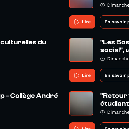
Dimanche
Lire
En savoir 
culturelles du
"Les Bos
social", u
Dimanche
Lire
En savoir 
p - Collège André
"Retour 
étudiant.
Dimanche 
Lire
En savoir 