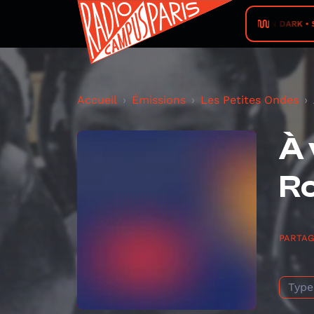
J4AN DARK • S
Accueil
Émissions
Les Petites Ondes
À 
R
PARTA
Type