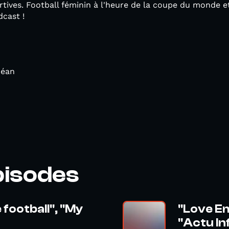
ortives. Football féminin à l'heure de la coupe du monde 
cast !
Péan
pisodes
 football", "My
"Love Em
"Actu Inf