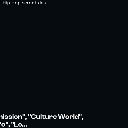
et Hip Hop seront des
ission", "Culture World",
o", "Le...