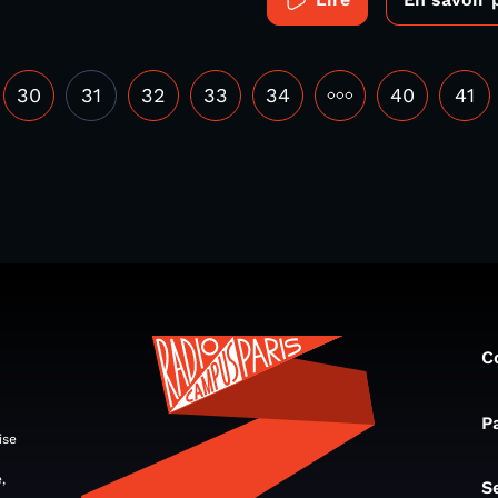
30
31
32
33
34
•••
40
41
C
P
ise
,
S