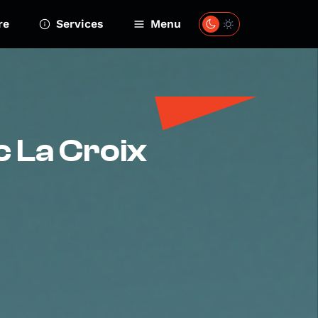
re
Services
Menu
c La Croix