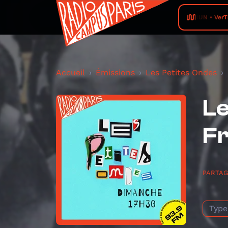
RADIO PRUN • VerTige 2026 08 
Accueil
Émissions
Les Petites Ondes
Le
Fr
PARTA
Type