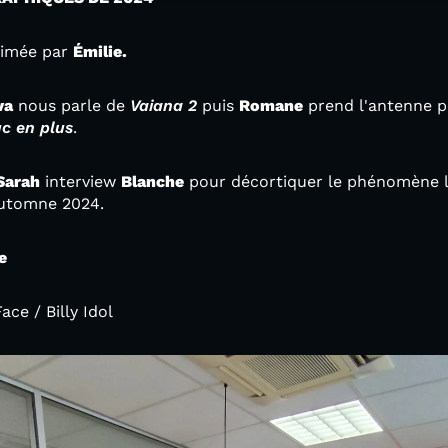
nimée par
Émilie.
va
nous parle de
Vaiana 2
puis
Romane
prend l'antenne po
uc en plus
.
Sarah
interview
Blanche
pour décortiquer le phénomène l
'automne 2024.
le
ce / Billy Idol