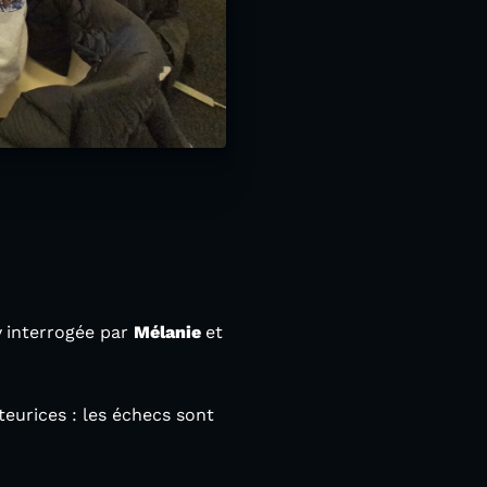
y
interrogée par
Mélanie
et
eurices : les échecs sont