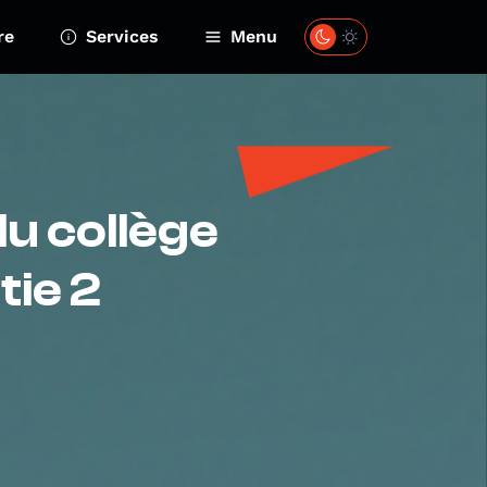
re
Services
Menu
u collège
tie 2