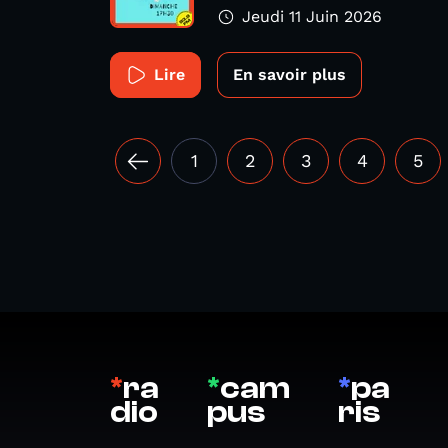
Jeudi 11 Juin 2026
Lire
En savoir plus
1
2
3
4
5
*
ra
*
cam
*
pa
dio
pus
ris