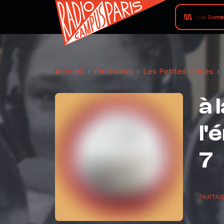
Maria Somervi
Accueil
Émissions
Les Petites Ondes
à 
l'
7
PARTA