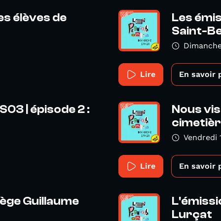
es élèves de
Les émis
Saint-Be
Dimanche
Lire
En savoir 
S03 | épisode 2 :
Nous visi
cimetière
Vendredi 
Lire
En savoir 
lège Guillaume
L'émissi
Lurçat