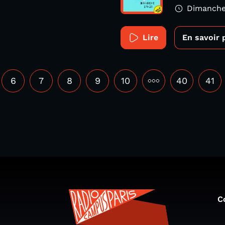
Dimanche
Lire
En savoir 
6
7
8
9
10
•••
40
41
C