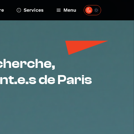
re
Services
Menu
echerche,
nt.e.s de Paris