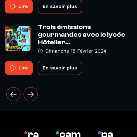
Lire
En savoir plus
Trois émissions
gourmandes avec le lycée
Hôtelier...
Dimanche 18 Février 2024
Lire
En savoir plus
*
ra
*
cam
*
pa