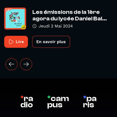
Les émissions de la 1ère
agora du lycée Daniel Bal...
Jeudi 2 Mai 2024
Lire
En savoir plus
*
ra
*
cam
*
pa
dio
pus
ris