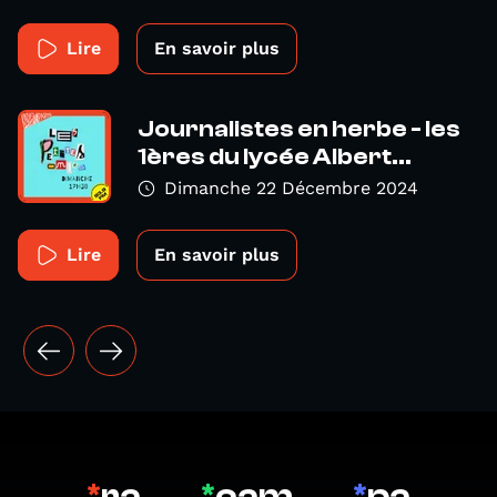
Lire
En savoir plus
Journalistes en herbe - les
1ères du lycée Albert...
Dimanche 22 Décembre 2024
Lire
En savoir plus
*
ra
*
cam
*
pa