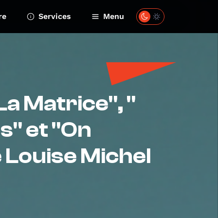
re
Services
Menu
La Matrice", "
s" et "On
e Louise Michel