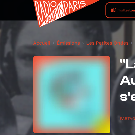
Feu! Chatterton • 
Accueil
Émissions
Les Petites Ondes
"L
Au
s'
PARTA