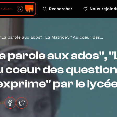
Rechercher
Nous rejoind
Allons Voir
"La parole aux ados", "La Matrice", " Au coeur des...
a parole aux ados", "
 coeur des question
exprime" par le lycé
GER