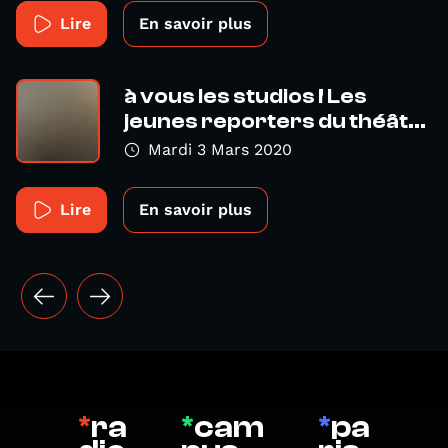
Lire
En savoir plus
à vous les studios ! Les
jeunes reporters du théât...
Mardi 3 Mars 2020
Lire
En savoir plus
*
ra
*
cam
*
pa