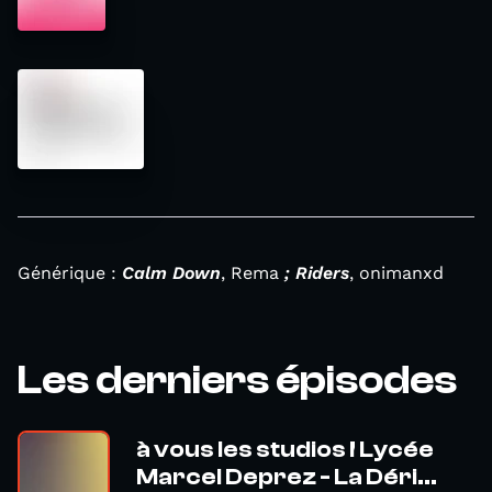
Générique :
Calm Down
, Rema
; Riders
, onimanxd
Les derniers épisodes
à vous les studios ! Lycée
Marcel Deprez - La Déri...