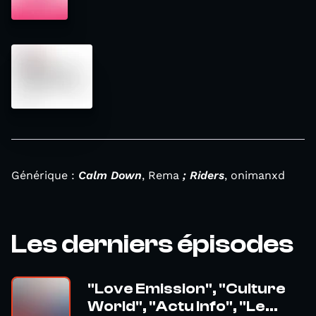
Générique :
Calm Down
, Rema
; Riders
, onimanxd
Les derniers épisodes
"Love Emission", "Culture
World", "Actu Info", "Le...