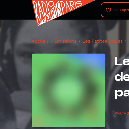
Africa Expres
Accueil
Émissions
Les Petites Ondes
Le
de
pa
PARTA