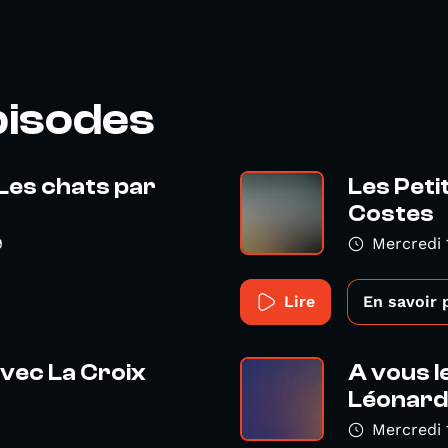
pisodes
 Les chats par
Les Peti
Costes
9
Mercredi 
Lire
En savoir 
avec La Croix
A vous l
Léonard 
Mercredi 