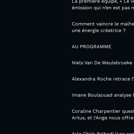
La première équipe, « Le 
émission qui n’en est pas 
Comment vaincre le malheur
une énergie créatrice ?
AU PROGRAMME
Niels Van De Meulebroeke o
Alexandra Roche retrace l’
Imane Boulaouad analyse le
Coraline Charpentier quest
Artus, et l'Ange nous offre 
Ayla Chirk Belhadj livre so