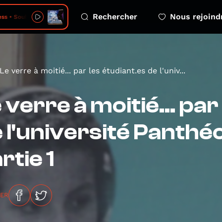
Rechercher
Nous rejoind
s • Soubour
Le verre à moitié... par les étudiant.es de l'univ...
 verre à moitié... par
 l'université Panth
rtie 1
GER