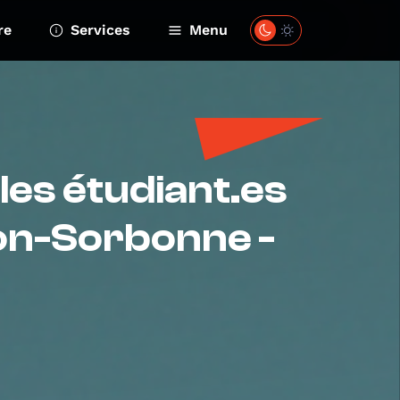
re
Services
Menu
 les étudiant.es
éon-Sorbonne -