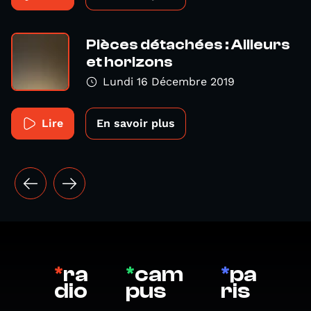
Pièces détachées : Ailleurs
et horizons
Lundi 16 Décembre 2019
Lire
En savoir plus
*
ra
*
cam
*
pa
dio
pus
ris