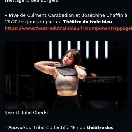
Héritage © Bea Borgers
-
Vive
de Clément Carabédian et Joséphine Chaffin à
13h20 les jours impair au
Théâtre du train bleu
https://www.theatredutrainbleu.fr/component/sppageb
Vive © Julie Cherki
-
Pouvoir
du Tribu Collectif à 15h au
théâtre des