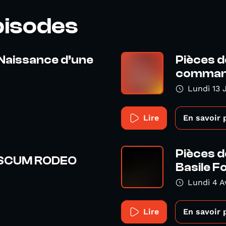
pisodes
 Naissance d’une
Pièces d
command
Lundi 13 
Lire
En savoir 
Pièces d
: SCUM RODEO
Basile Fo
Lundi 4 A
Lire
En savoir 