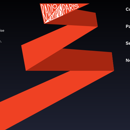
C
P
ise
,
S
N