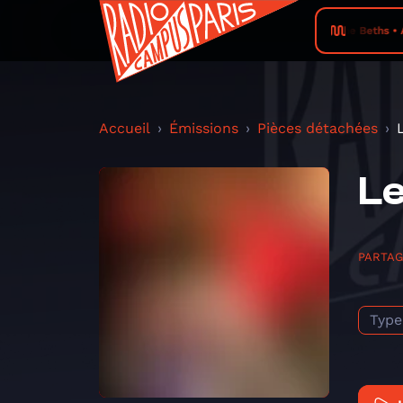
The Beths • A
Accueil
Émissions
Pièces détachées
Le
PARTA
Type