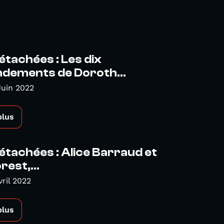
étachées : Les dix
ements de Doroth...
Juin 2022
plus
étachées : Alice Barraud et
rest,...
vril 2022
plus