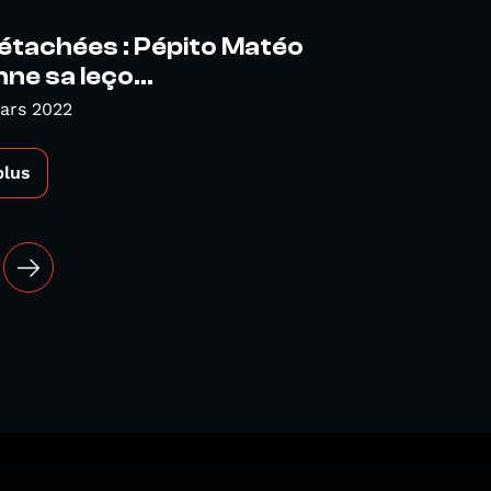
étachées : Pépito Matéo
ne sa leço...
ars 2022
plus