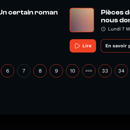
 Un certain roman
Pièces d
nous don
Lundi 7 M
Lire
En savoir 
6
7
8
9
10
•••
33
34