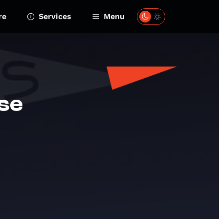
re
Services
Menu
sse