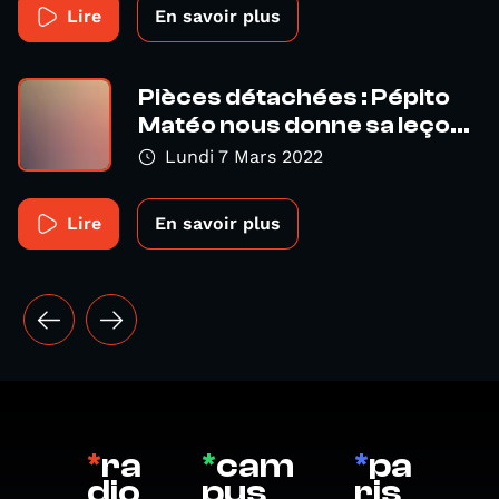
Lire
En savoir plus
Pièces détachées : Pépito
Matéo nous donne sa leço...
Lundi 7 Mars 2022
Lire
En savoir plus
*
ra
*
cam
*
pa
dio
pus
ris