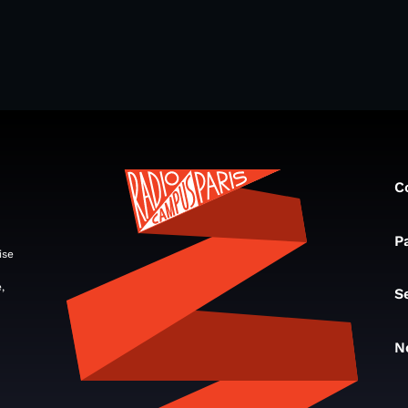
C
P
ise
,
S
N