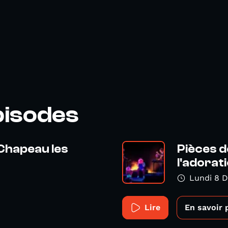
pisodes
 Chapeau les
Pièces d
l'adorat
Lundi 8 
Lire
En savoir 