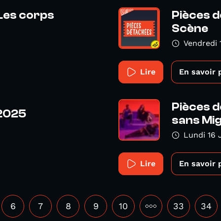
 Les corps
Pièces d
Scène
Vendredi 
Lire
En savoir 
Pièces d
 2025
sans Mi
Lundi 16 
Lire
En savoir 
6
7
8
9
10
•••
33
34