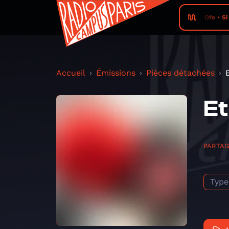
Ofe • Si
Accueil
Émissions
Pièces détachées
Et
PARTA
Type