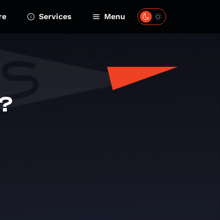
re
Services
Menu
 ?