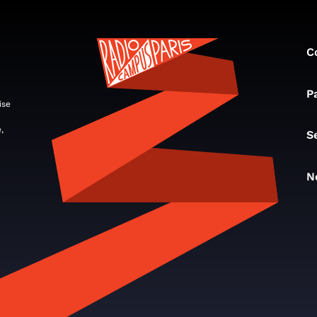
C
P
ise
,
S
N