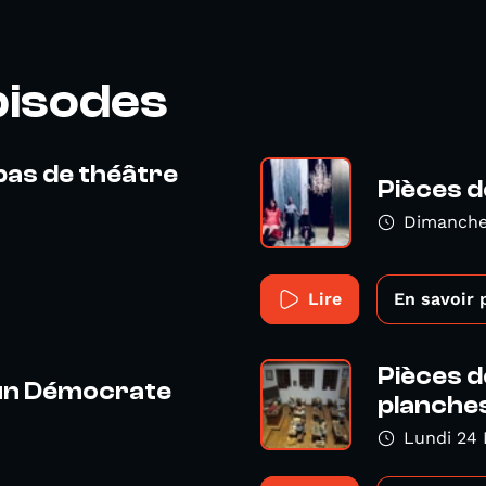
pisodes
pas de théâtre
Pièces d
Dimanche
Lire
En savoir 
Pièces d
 un Démocrate
planche
Lundi 24