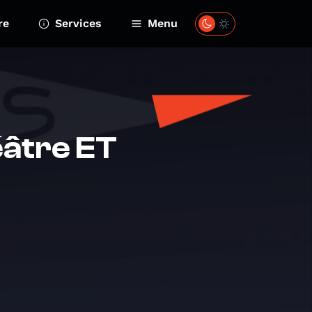
re
Services
Menu
éâtre ET