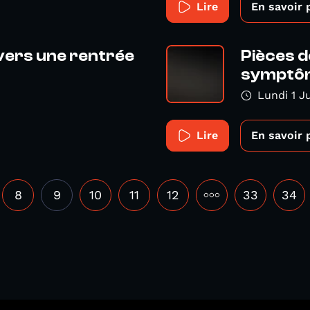
Lire
En savoir 
 vers une rentrée
Pièces d
symptôm
Lundi 1 J
Lire
En savoir 
8
9
10
11
12
•••
33
34