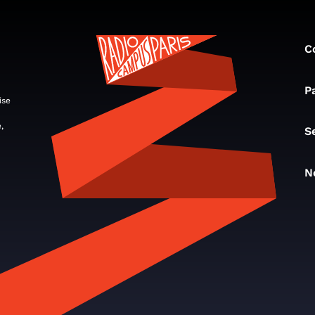
C
P
ise
,
S
N