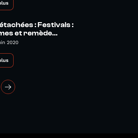
plus
étachées : Festivals :
es et remède...
uin 2020
plus