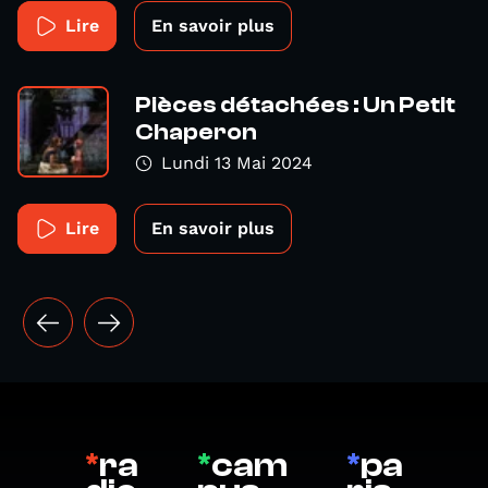
Lire
En savoir plus
Pièces détachées : Un Petit
Chaperon
Lundi 13 Mai 2024
Lire
En savoir plus
*
ra
*
cam
*
pa