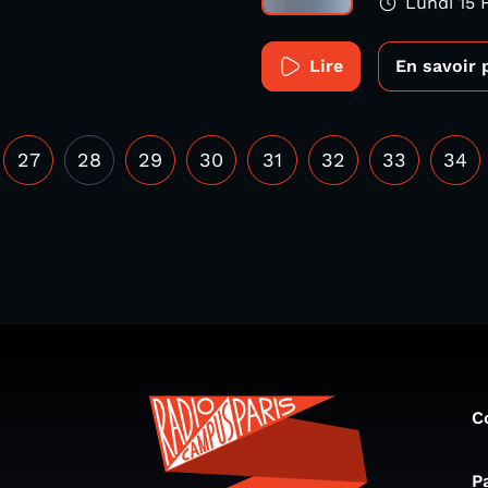
Lundi 15 
Lire
En savoir 
27
28
29
30
31
32
33
34
C
P