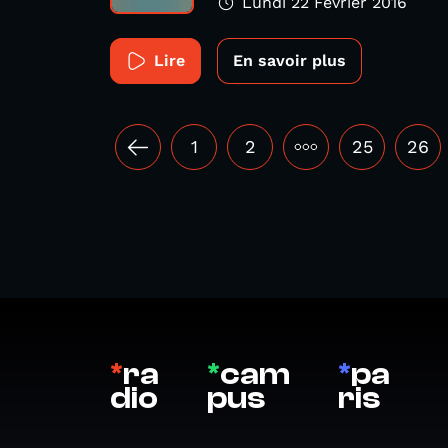
Lundi 22 Février 2016
Lire
En savoir plus
1
2
•••
25
26
*
ra
*
cam
*
pa
dio
pus
ris