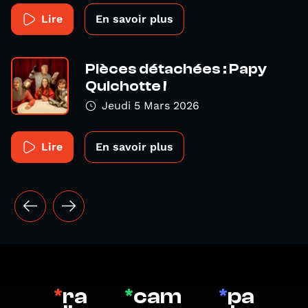
Lire
En savoir plus
Pièces détachées : Papy
Quichotte !
Jeudi 5 Mars 2026
Lire
En savoir plus
*
ra
*
cam
*
pa