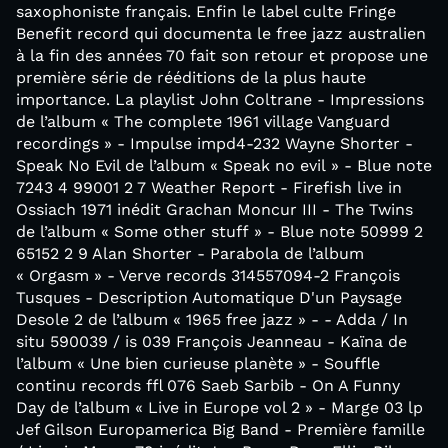
saxophoniste français. Enfin le label culte Fringe
Benefit record qui documenta le free jazz australien
à la fin des années 70 fait son retour et propose une
première série de rééditions de la plus haute
importance. La playlist John Coltrane - Impressions
de l’album « The complete 1961 village Vanguard
recordings » - Impulse impd4-232 Wayne Shorter -
Speak No Evil de l’album « Speak no evil » - Blue note
7243 4 99001 2 7 Weather Report - Firefish live in
Ossiach 1971 inédit Grachan Moncur III - The Twins
de l’album « Some other stuff » - Blue note 50999 2
65152 2 9 Alan Shorter - Parabola de l’album
« Orgasm » - Verve records 314557094-2 François
Tusques - Description Automatique D'un Paysage
Desole 2 de l’album « 1965 free jazz » - - Adda / In
situ 590039 / is 039 François Jeanneau - Kaïna de
l’album « Une bien curieuse planète » - Souffle
continu records ffl 076 Saeb Sarbib - On A Funny
Day de l’album « Live in Europe vol 2 » - Marge 03 lp
Jef Gilson Europamerica Big Band - Première famille