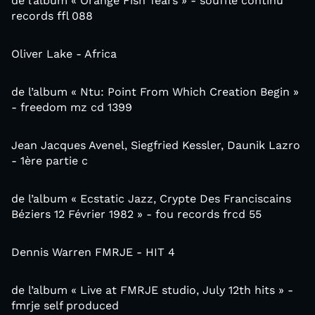
de l’album « Orange Fish Tears » - souffle continu
records ffl 088
Oliver Lake - Africa
de l’album « Ntu: Point From Which Creation Begin »
- freedom mz cd 1399
Jean Jacques Avenel, Siegfried Kessler, Daunik Lazro
- 1ère partie c
de l’album « Ecstatic Jazz, Crypte Des Franciscains
Béziers 12 Février 1982 » - fou records frcd 55
Dennis Warren FMRJE - HIT 4
de l’album « Live at FMRJE studio, July 12th hits » -
fmrje self produced