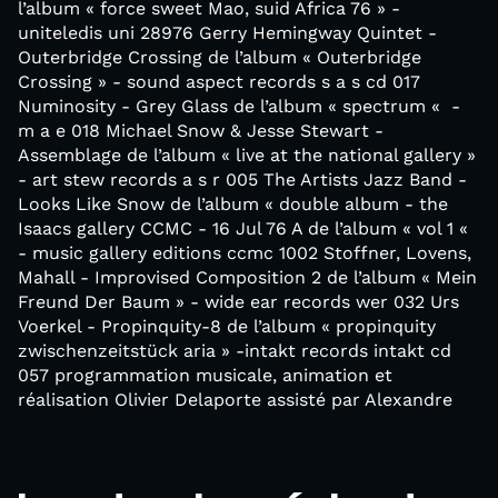
l’album « force sweet Mao, suid Africa 76 » -
uniteledis uni 28976 Gerry Hemingway Quintet -
Outerbridge Crossing de l’album « Outerbridge
Crossing » - sound aspect records s a s cd 017
Numinosity - Grey Glass de l’album « spectrum « -
m a e 018 Michael Snow & Jesse Stewart -
Assemblage de l’album « live at the national gallery »
- art stew records a s r 005 The Artists Jazz Band -
Looks Like Snow de l’album « double album - the
Isaacs gallery CCMC - 16 Jul 76 A de l’album « vol 1 «
- music gallery editions ccmc 1002 Stoffner, Lovens,
Mahall - Improvised Composition 2 de l’album « Mein
Freund Der Baum » - wide ear records wer 032 Urs
Voerkel - Propinquity-8 de l’album « propinquity
zwischenzeitstück aria » -intakt records intakt cd
057 programmation musicale, animation et
réalisation Olivier Delaporte assisté par Alexandre