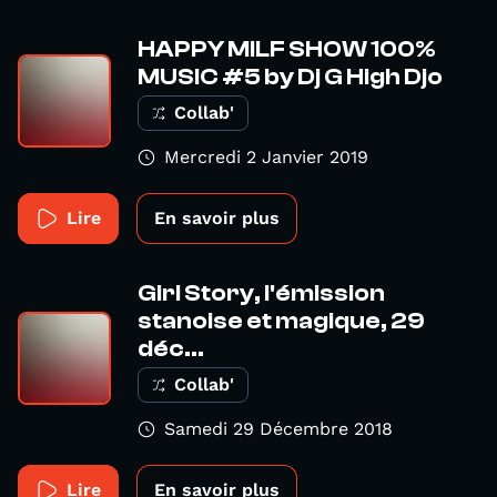
HAPPY MILF SHOW 100%
MUSIC #5 by Dj G High Djo
Collab'
Mercredi 2 Janvier 2019
Lire
En savoir plus
Girl Story, l'émission
stanoise et magique, 29
déc...
Collab'
Samedi 29 Décembre 2018
Lire
En savoir plus