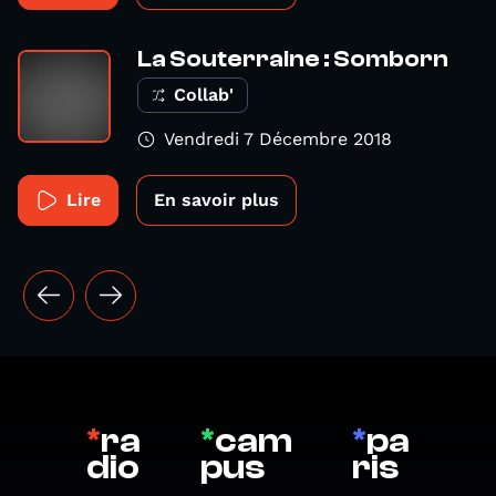
La Souterraine : Somborn
Collab'
Vendredi 7 Décembre 2018
Lire
En savoir plus
*
ra
*
cam
*
pa
dio
pus
ris