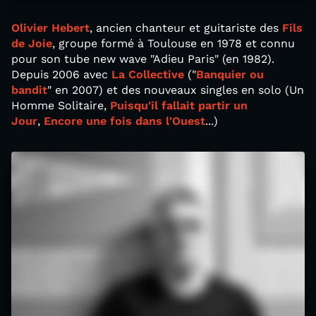
Olivier Hebert
, ancien chanteur et guitariste des
Fils
de Joie
, groupe formé à Toulouse en 1978 et connu
pour son tube new wave "Adieu Paris" (en 1982).
Depuis 2006 avec
La Collective
("
Banquier ou
bandit
" en 2007) et des nouveaux singles en solo (Un
Homme Solitaire,
Puisqu'il fallait partir un
Jour
,
Encore une fois dans l'Ouest
...)