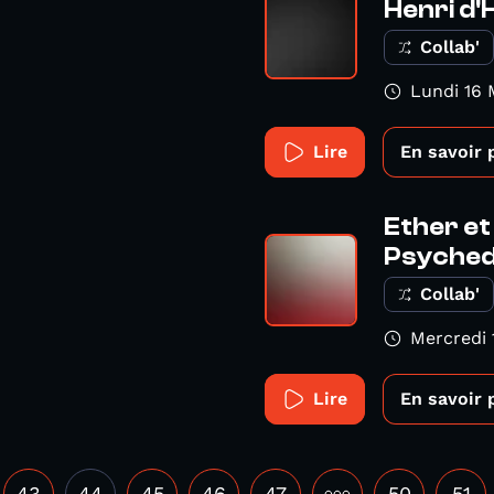
Henri d'H
Collab'
Lundi 16 
Lire
En savoir 
Ether et
Psychede
Collab'
Mercredi 
Lire
En savoir 
43
44
45
46
47
•••
50
51