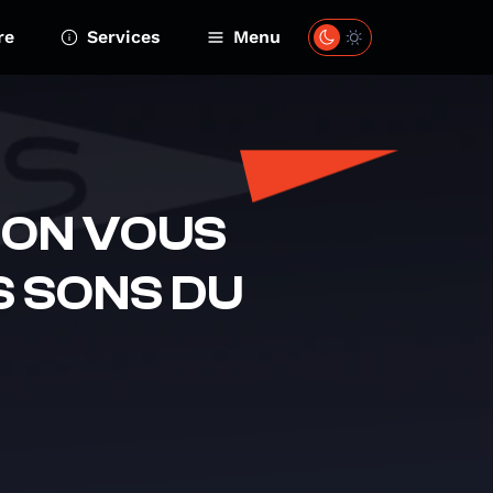
re
Services
Menu
 ON VOUS
S SONS DU