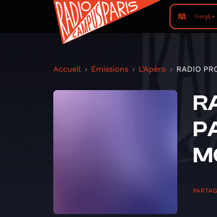
Meryl •
Accueil
Émissions
L'Apéro
RADIO PRO
R
P
M
PARTA