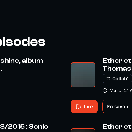
pisodes
nshine, album
Ether et
.
Thomas G
Collab'
Mardi 21 A
Lire
En savoir 
3/2015 : Sonic
Ether et