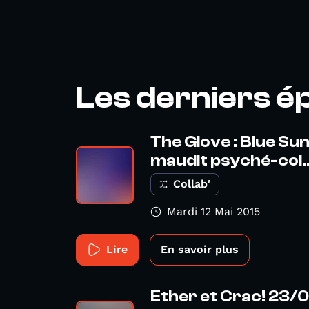
Les derniers é
The Glove : Blue Su
maudit psyché-col..
Collab'
Mardi 12 Mai 2015
Lire
En savoir plus
Ether et Crac! 23/0