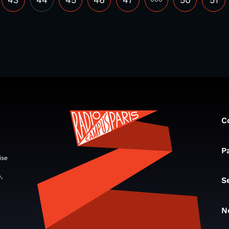
C
P
ise
,
S
N