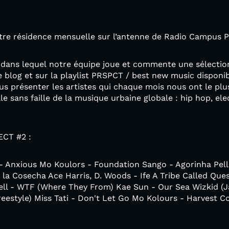
e résidence mensuelle sur l’antenne de Radio Campus Pa
, dans lequel notre équipe joue et commente une sélectio
 blog et sur la playlist PRSPCT / best new music disponi
s présenter les artistes qui chaque mois nous ont le plu
lle sans faille de la musique urbaine globale : hip hop, ele
ECT #2 :
- Anxious Mo Koulors - Foundation Sango - Agorinha Pell
a Cosecha Ace Harris, D. Woods - Ife A Tribe Called Quest 
rrell - WTF (Where They From) Kae Sun - Our Sea Wizkid (
eestyle) Miss Tati - Don't Let Go Mo Kolours - Harvest C