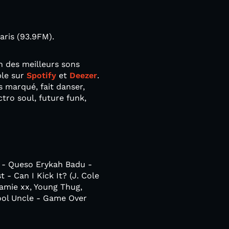
ris (93.9FM).
n des meilleurs sons
ble sur
Spotify
et
Deezer
.
s marqué, fait danser,
ctro soul, future funk,
 - Queso Erykah Badu -
- Can I Kick It? (J. Cole
Jamie xx, Young Thug,
ool Uncle - Game Over