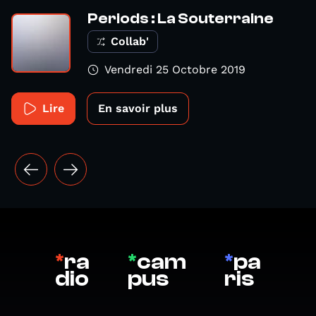
Periods : La Souterraine
Collab'
Vendredi 25 Octobre 2019
Lire
En savoir plus
*
ra
*
cam
*
pa
dio
pus
ris