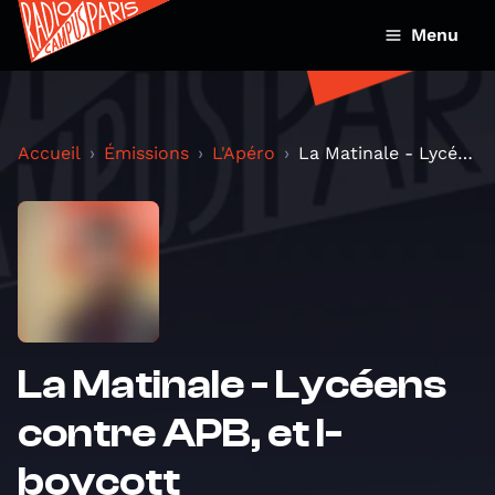
Menu
Accueil
Émissions
L'Apéro
La Matinale - Lycéens contre APB, et I-boycott
La Matinale - Lycéens
contre APB, et I-
boycott