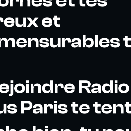
ornes et tes
eux et
mensurables t
rejoindre Radio
 Paris te tent