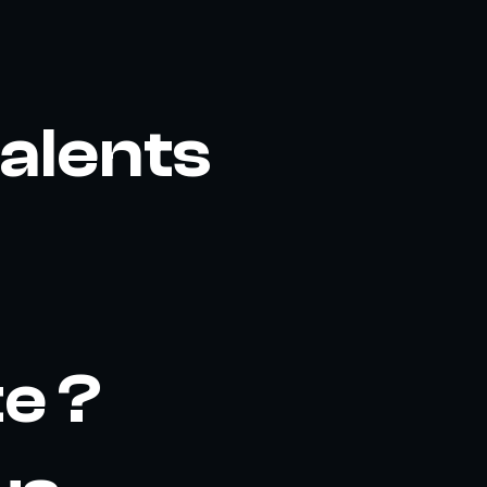
alents
e ?