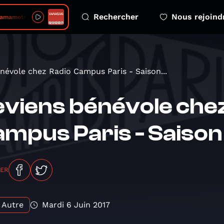
Rechercher
Nous rejoind
mamoto Kakapote
névole chez Radio Campus Paris - Saison...
viens bénévole che
mpus Paris - Saiso
GER
Autre
Mardi 6 Juin 2017