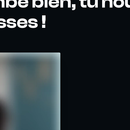
be bien, tu no
sses !