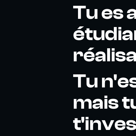
Tu es 
étudia
réalis
Tu n'es
mais t
t'inves