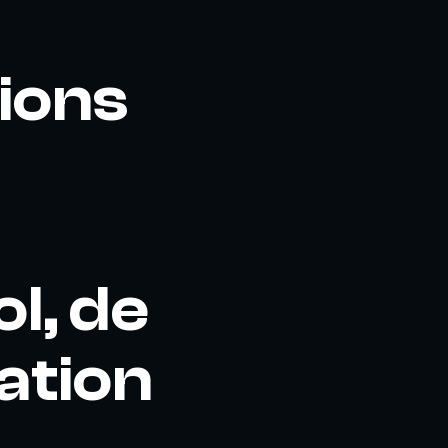
ions
l, de
ation