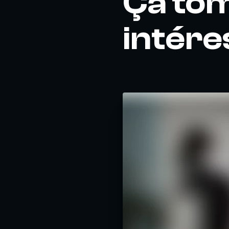
Ça tom
intére