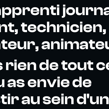
apprenti journa
nt, technicien,
ateur, animateu
 rien de tout c
u as envie de
tir au sein d'u