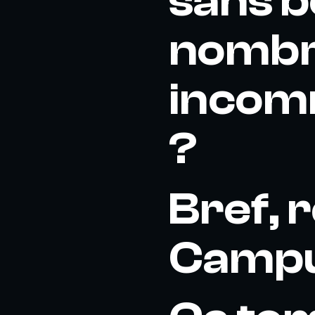
sans b
nombr
incom
?
Bref, 
Campus