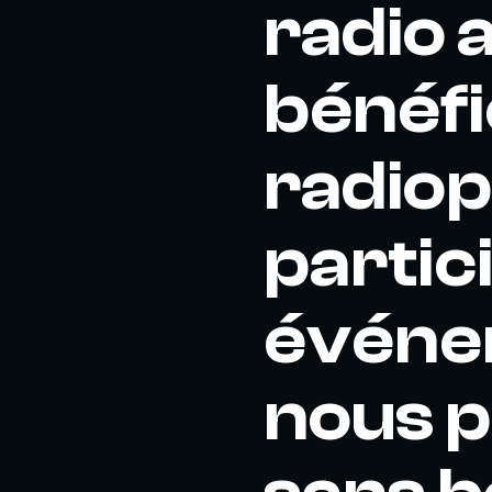
radio 
bénéfi
radiop
partic
événem
nous p