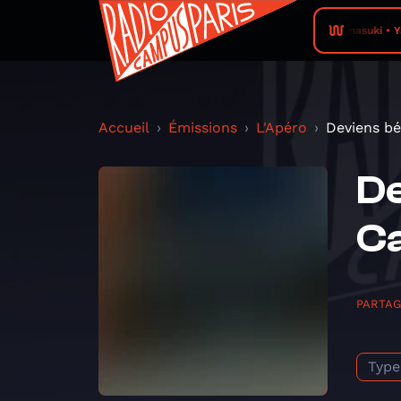
Yamasuki • Ya
Accueil
Émissions
L'Apéro
Deviens bé
De
Ca
PARTA
Type