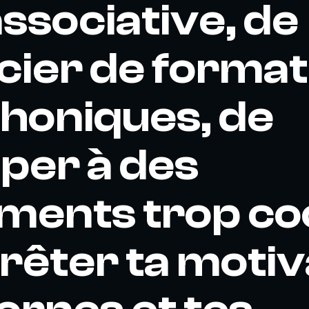
associative, de
cier de format
honiques, de
iper à des
ents trop coo
rêter ta motiv