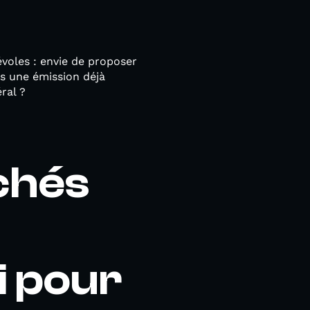
voles : envie de proposer
ns une émission déjà
ral ?
rchés
i pour