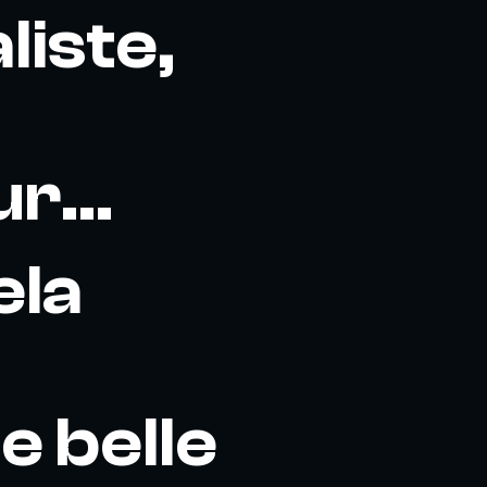
liste,
r...
ela
ne belle