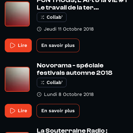
FUN THUGS, L'Art & la VIE #1
Le travail de la ter...
Collab'
Jeudi 11 Octobre 2018
Lire
En savoir plus
Novorama - spéciale
festivals automne 2018
Collab'
Lundi 8 Octobre 2018
Lire
En savoir plus
La Souterraine Radio :